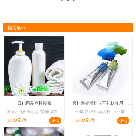
相关展示
颜料商标授权（不包括食用、绝缘用），画家、装饰家、印刷商和艺术家用金属箔及金属粉商标授权
日化用品商标授权
洗面奶;浴液;香皂;清洁制剂;香精油;化妆品;口红;美容面膜;牙膏;香
020002媒染剂商标授权；020006茜素染料；020027木材媒染剂；020028木材染色剂；020041鞋染料；020047着色剂；020047染色剂；020052苯胺染料；020057制革用媒染剂；020057皮革染色剂；020058染料；020060姜黄（染料）商标授权，品牌授权
30.00
元/件
30.00
元/件
详情
详情