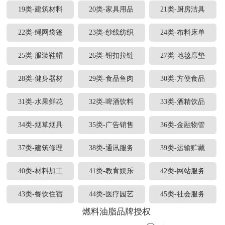
19类-建筑材料
20类-家具用品
21类-厨房洁具
22类-绳网袋篷
23类-纱线纺织
24类-布料床单
25类-服装鞋帽
26类-钮扣拉链
27类-地毯席垫
28类-健身器材
29类-食品鱼肉
30类-方便食品
31类-水果鲜花
32类-啤酒饮料
33类-酒精饮品
34类-烟草烟具
35类-广告销售
36类-金融物管
37类-建筑修理
38类-通讯服务
39类-运输贮藏
40类-材料加工
41类-教育娱乐
42类-网站服务
43类-餐饮住宿
44类-医疗园艺
45类-社会服务
燃料油脂品牌授权