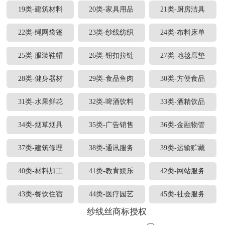
19类-建筑材料
20类-家具用品
21类-厨房洁具
22类-绳网袋篷
23类-纱线纺织
24类-布料床单
25类-服装鞋帽
26类-钮扣拉链
27类-地毯席垫
28类-健身器材
29类-食品鱼肉
30类-方便食品
31类-水果鲜花
32类-啤酒饮料
33类-酒精饮品
34类-烟草烟具
35类-广告销售
36类-金融物管
37类-建筑修理
38类-通讯服务
39类-运输贮藏
40类-材料加工
41类-教育娱乐
42类-网站服务
43类-餐饮住宿
44类-医疗园艺
45类-社会服务
纱线丝商标授权