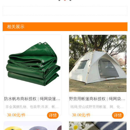
相关展示
防水帆布商标授权 | 绳网袋篷商标授权
野营用帐篷商标授权 | 绳网袋篷商标授权
非金属捆扎物、包装带;吊床、帐篷、防水帆布、网;编织袋;非橡胶、非塑料、非纸或纸板制填充材料;纺织纤维、丝绵
纸绳;登山或野营用帐篷、网、化学纤维网、船用防水帆布、帐篷、帆板用帆、游艇用帆、乙烯地布;稻草袋
30.00
元/件
30.00
元/件
详情
详情