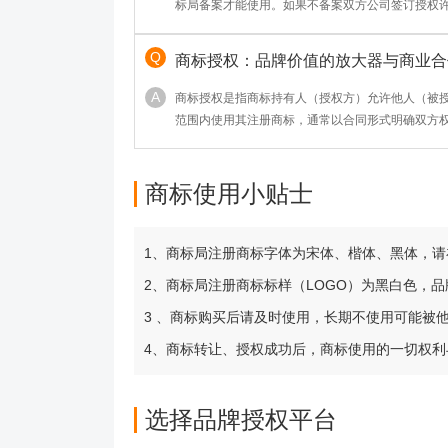
标局备案才能使用。如果不备案双方公司签订授权
否可以？
商标授权：品牌价值的放大器与商业合
商标授权是指商标持有人（授权方）允许他人（被
范围内使用其注册商标，通常以合同形式明确双方
心作用包括：1. 品牌价值变现 ——帮助权利人拓
收益；2. 资源互补 ——被授权方可借势成熟品牌快
市场规范 ——通过合法授权避免侵权纠纷，维护商
商标使用小贴士
商品联名、特许经营等场景，
1、商标局注册商标字体为宋体、楷体、黑体，
2、商标局注册商标标样（LOGO）为黑白色，
3 、商标购买后请及时使用，长期不使用可能被
4、商标转让、授权成功后，商标使用的一切权
选择品牌授权平台