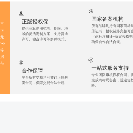
国家备案机构
‌正版授权保
务平
所有品牌均持有‌国家商标
提供商标使用范围、期限、地
‌正
册证书‌，授权链路完整可
域的灵活定制方案，支持‌普通
（商标注册证+备案授权书
花龙
许可、独占许可‌等多种模式。
确保合作合法合规。
（企业
品等
数据
价与
一站式服务支持
合作保障
专业团队审核授权合同，
平台所有交易均可签订正规买
完成商标局备案，规避侵
卖合同，保障交易合法合规
险。