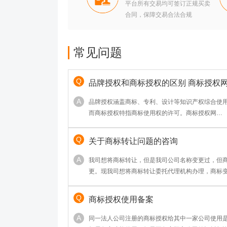
平台所有交易均可签订正规买卖
合同，保障交易合法合规
常见问题
品牌授权和商标授权的区别 商标授权
http://www.shangbiaoshouquan.com/
品牌授权涵盖商标、专利、设计等知识产权综合使
而商标授权特指商标使用权的许可。商标授权网
（http://www.shangbiaoshouquan.com/）
体运营与市场拓展，后者聚焦商标法律许可。两者
关于商标转让问题的咨询
围及法律风险上存在显著差异，企业需根据实际需
我司想将商标转让，但是我司公司名称变更过，但
更。现我司想将商标转让委托代理机构办理，商标
我司需要变更完才让代理机构办理转让还是我司和
理呢？
商标授权使用备案
同一法人公司注册的商标授权给其中一家公司使用