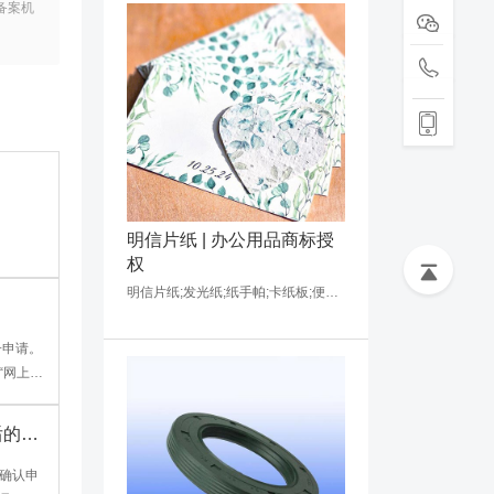
备案机
明信片纸 | 办公用品商标授
权
明信片纸;发光纸;纸手帕;卡纸板;便笺本;带有电子发声装置的儿童图书;水彩画;包装用塑料膜;订书钉;图钉
“网上申
后的法
确认申