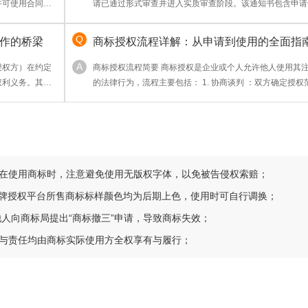
许可使用合同是
请已通过形式审查并进入实质审查阶段。该通知书包含申请
标图样、类别及申请人信息，是商标权属的初步凭证。但需
受理仅代表申请被接收，不意味商标已获核准注册，后续还
作的桥梁
商标授权流程详解：从申请到使用的全面指
公告等流程才能取得《商标注册证》。建议妥善保存通知书
业务备案或维权参考。
授权方）在约定
商标授权流程简要 商标授权是企业或个人允许他人使用其
权利义务。其核
的法律行为，流程主要包括： 1. 协商谈判 ：双方确定授权
展市场并获取授权
期限及费用； 2. 签订合同 ：明确权利义务，需包含商标信
速打开市场；3.
用条款及违约责任； 3. 备案登记 ：向国家商标局提交授权
业秩序。常见于
（非强制但建议），以公示效力； 4. 监督执行 ：授权方监
使用合规性
请在使用商标时，注意避免使用无版权字体，以免被告侵权索赔；
品牌授权平台所售商标标样颜色均为后期上色，使用时可自行调换；
他人向商标局提出“商标撤三”申请，导致商标失效；
利与责任均由商标实际使用方全权享有与履行；