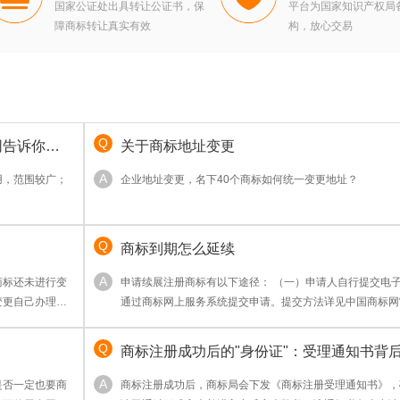
国家公证处出具转让公证书，保
平台为国家知识产权局
障商标转让真实有效
构，放心交易
网告诉你
关于商标地址变更
用，范围较广；
企业地址变更，名下40个商标如何统一变更地址？
指出，前者侧重品牌整
在授权内容、范
商标到期怎么延续
求选择。
商标还未进行变
申请续展注册商标有以下途径： （一）申请人自行提交电子申请。
变更自己办理。
通过商标网上服务系统提交申请。提交方法详见中国商标网
代理机构同时办
请”栏目。
商标注册成功后的"身份证"：受理通知书背
律意义与商业价值
是否一定也要商
商标注册成功后，商标局会下发《商标注册受理通知书》，