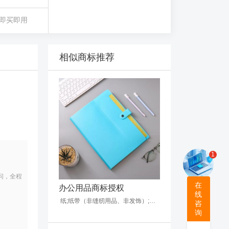
即买即用
相似商标推荐
1
问，全程
在
办公用品商标授权
线
纸;纸带（非缝纫用品、非发饰）;纸或纸板制广告牌;印刷品;硬纸管;印刷出版物;包装用塑料袋;包装纸;纸制或纸板制盒;纸箱
咨
询