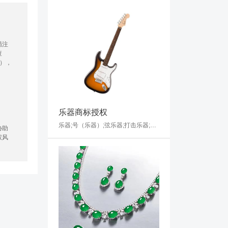
局注
查
），
乐器商标授权
乐器;号（乐器）;弦乐器;打击乐器;电子乐器;竹笛;筝;钢琴;乐器架;音乐盒
协助
权风