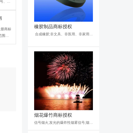
号、商
注意，
需通过
南
，用于
橡胶制品商标授权
注册商标
合成橡胶;非文具、非医用、非家用自粘胶带;有机玻璃;窗户用防强光薄膜（染色膜）;管道用非金属接头;运载工具窗户用染色塑料膜;非包装用塑料膜;隔音材料;电绝缘材料;防水包装物
范围、
息、使
备案
督商标
烟花爆竹商标授权
信号烟火;发光的爆炸性烟雾信号;烟幕弹;烟火产品;烟花;烽火信号;焰火;爆竹;鞭炮;个人防护用喷雾