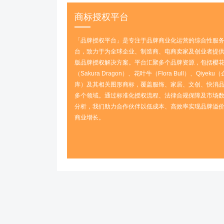
商标授权平台
「品牌授权平台」是专注于品牌商业化运营的综合性服
台，致力于为全球企业、制造商、电商卖家及创业者提供
版品牌授权解决方案‌。平台汇聚多个品牌资源，包括‌樱
（Sakura Dragon）、花叶牛（Flora Bull）、Qiyeku
库）‌及其相关图形商标，覆盖服饰、家居、文创、快消
多个领域。通过标准化授权流程、法律合规保障及市场
分析，我们助力合作伙伴以‌低成本、高效率‌实现品牌溢
商业增长。