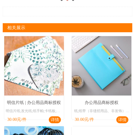
相关展示
明信片纸 | 办公用品商标授权
办公用品商标授权
明信片纸;发光纸;纸手帕;卡纸板;便笺本;带有电子发声装置的儿童图书;水彩画;包装用塑料膜;订书钉;图钉
纸;纸带（非缝纫用品、非发饰）;纸或纸板制广告牌;印刷品;硬纸管;印刷出版物;包装用塑料袋;包装纸;纸制或纸板制盒;纸箱
30.00
元/件
30.00
元/件
详情
详情