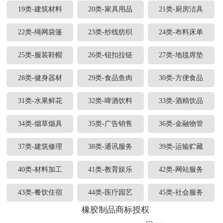
19类-建筑材料
20类-家具用品
21类-厨房洁具
22类-绳网袋篷
23类-纱线纺织
24类-布料床单
25类-服装鞋帽
26类-钮扣拉链
27类-地毯席垫
28类-健身器材
29类-食品鱼肉
30类-方便食品
31类-水果鲜花
32类-啤酒饮料
33类-酒精饮品
34类-烟草烟具
35类-广告销售
36类-金融物管
37类-建筑修理
38类-通讯服务
39类-运输贮藏
40类-材料加工
41类-教育娱乐
42类-网站服务
43类-餐饮住宿
44类-医疗园艺
45类-社会服务
橡胶制品商标授权