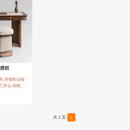
标授权
具;存储和运输
工作台;画框;竹
工艺品;家养宠
金属附件;枕头;
件
了解更多
共 1 页
1
输用非金属容器;