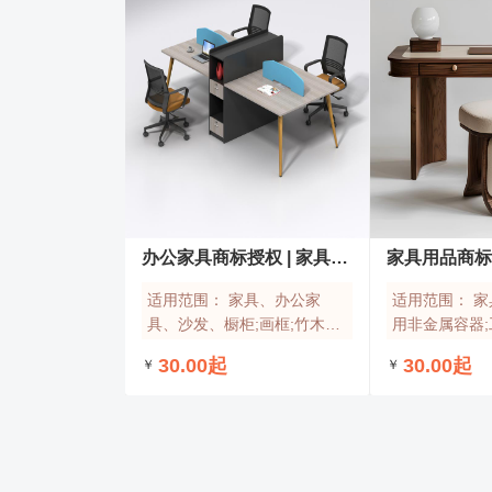
办公家具商标授权 | 家具用品商标授权
家具用品商
适用范围：
家具、办公家
适用范围：
家
具、沙发、橱柜;画框;竹木工
用非金属容器;
艺品;软木工艺品;家具用非金
木工艺品;树脂
30.00起
30.00起
￥
￥
属附件;垫枕;门用非金属附件
物窝;家具用非
窗用非金属附
在线咨询
在线咨询
了解更多
适用范围：
适用范围：
家具、办公家具、沙发、橱柜;
家具;存储和运