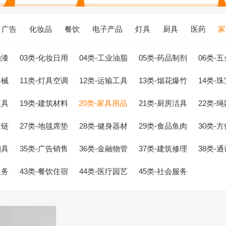
广告
化妆品
餐饮
电子产品
灯具
厨具
医药
家
油漆
03类-化妆日用
04类-工业油脂
05类-药品制剂
06类-
器械
11类-灯具空调
12类-运输工具
13类-烟花爆竹
14类-
皮具
19类-建筑材料
20类-家具用品
21类-厨房洁具
22类-
拉链
27类-地毯席垫
28类-健身器材
29类-食品鱼肉
30类-
烟具
35类-广告销售
36类-金融物管
37类-建筑修理
38类-
服务
43类-餐饮住宿
44类-医疗园艺
45类-社会服务