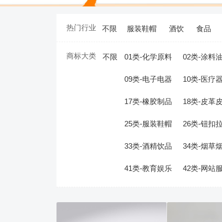
热门行业
不限
服装鞋帽
酒饮
食品
商标大类
不限
01类-化学原料
02类-涂料
09类-电子电器
10类-医疗
17类-橡胶制品
18类-皮革
25类-服装鞋帽
26类-钮扣
33类-酒精饮品
34类-烟草
41类-教育娱乐
42类-网站