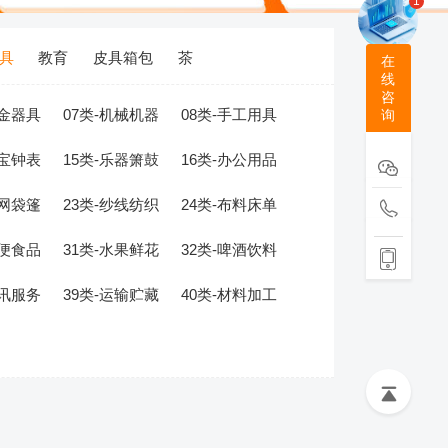
1
具
教育
皮具箱包
茶
在
线
咨
五金器具
07类-机械机器
08类-手工用具
询
珠宝钟表
15类-乐器箫鼓
16类-办公用品
绳网袋篷
23类-纱线纺织
24类-布料床单
方便食品
31类-水果鲜花
32类-啤酒饮料
通讯服务
39类-运输贮藏
40类-材料加工