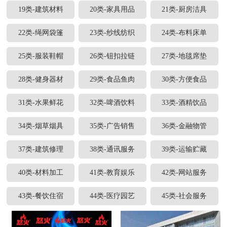
19类-建筑材料
20类-家具用品
21类-厨房洁具
22类-绳网袋篷
23类-纱线纺织
24类-布料床单
25类-服装鞋帽
26类-钮扣拉链
27类-地毯席垫
28类-健身器材
29类-食品鱼肉
30类-方便食品
31类-水果鲜花
32类-啤酒饮料
33类-酒精饮品
34类-烟草烟具
35类-广告销售
36类-金融物管
37类-建筑修理
38类-通讯服务
39类-运输贮藏
40类-材料加工
41类-教育娱乐
42类-网站服务
43类-餐饮住宿
44类-医疗园艺
45类-社会服务