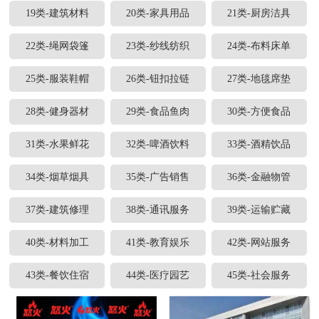
19类-建筑材料
20类-家具用品
21类-厨房洁具
22类-绳网袋篷
23类-纱线纺织
24类-布料床单
25类-服装鞋帽
26类-钮扣拉链
27类-地毯席垫
28类-健身器材
29类-食品鱼肉
30类-方便食品
31类-水果鲜花
32类-啤酒饮料
33类-酒精饮品
34类-烟草烟具
35类-广告销售
36类-金融物管
37类-建筑修理
38类-通讯服务
39类-运输贮藏
40类-材料加工
41类-教育娱乐
42类-网站服务
43类-餐饮住宿
44类-医疗园艺
45类-社会服务