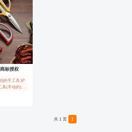
械商标授权
动的手工具;铲
工具(手动的);动
指甲成套工具;
文身器;文身针;
子
了解更多
共 1 页
1
(手工具);园艺