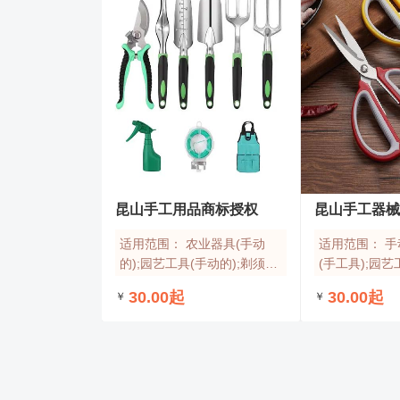
昆山手工用品商标授权
昆山手工器
适用范围：
农业器具(手动
适用范围：
手
的);园艺工具(手动的);剃须刀;
(手工具);园艺
手动的手工具;切削工具(手工
物剥皮用刀;修
30.00起
30.00起
￥
￥
具);手工打包机;雕刻工具(手
拔毛发用镊子;
工具);刀;剑;餐具(刀、叉和匙)
穿耳孔针;镊
在线咨询
在线咨询
了解更多
适用范围：
适用范围：
农业器具(手动的);园艺工具(手
手动的手工具;铲