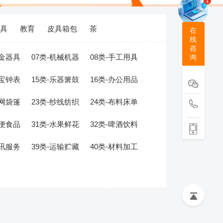
1
具
教育
皮具箱包
茶
在
线
咨
五金器具
07类-机械机器
08类-手工用具
询
珠宝钟表
15类-乐器箫鼓
16类-办公用品
绳网袋篷
23类-纱线纺织
24类-布料床单
方便食品
31类-水果鲜花
32类-啤酒饮料
通讯服务
39类-运输贮藏
40类-材料加工