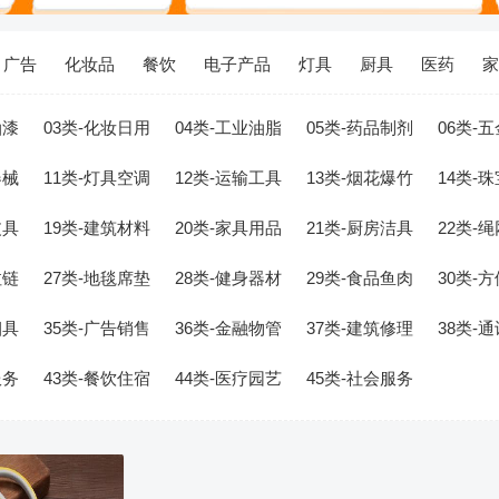
广告
化妆品
餐饮
电子产品
灯具
厨具
医药
家
油漆
03类-化妆日用
04类-工业油脂
05类-药品制剂
06类-
器械
11类-灯具空调
12类-运输工具
13类-烟花爆竹
14类-
皮具
19类-建筑材料
20类-家具用品
21类-厨房洁具
22类-
拉链
27类-地毯席垫
28类-健身器材
29类-食品鱼肉
30类-
烟具
35类-广告销售
36类-金融物管
37类-建筑修理
38类-
服务
43类-餐饮住宿
44类-医疗园艺
45类-社会服务