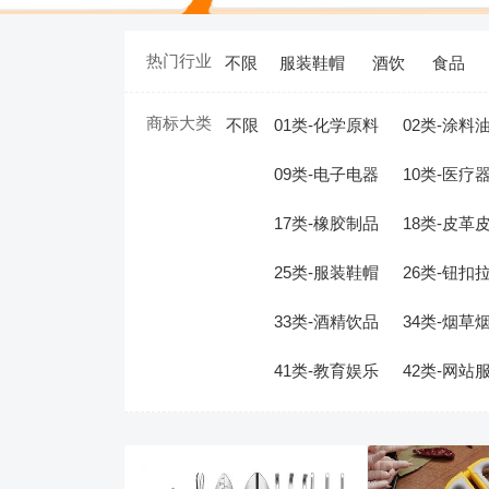
热门行业
不限
服装鞋帽
酒饮
食品
商标大类
不限
01类-化学原料
02类-涂料
09类-电子电器
10类-医疗
17类-橡胶制品
18类-皮革
25类-服装鞋帽
26类-钮扣
33类-酒精饮品
34类-烟草
41类-教育娱乐
42类-网站