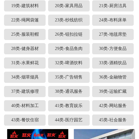
19类-建筑材料
20类-家具用品
21类-厨房洁具
22类-绳网袋篷
23类-纱线纺织
24类-布料床单
25类-服装鞋帽
26类-钮扣拉链
27类-地毯席垫
28类-健身器材
29类-食品鱼肉
30类-方便食品
31类-水果鲜花
32类-啤酒饮料
33类-酒精饮品
34类-烟草烟具
35类-广告销售
36类-金融物管
37类-建筑修理
38类-通讯服务
39类-运输贮藏
40类-材料加工
41类-教育娱乐
42类-网站服务
43类-餐饮住宿
44类-医疗园艺
45类-社会服务