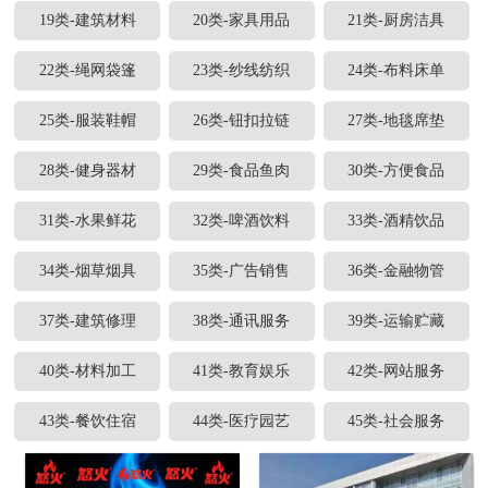
19类-建筑材料
20类-家具用品
21类-厨房洁具
22类-绳网袋篷
23类-纱线纺织
24类-布料床单
25类-服装鞋帽
26类-钮扣拉链
27类-地毯席垫
28类-健身器材
29类-食品鱼肉
30类-方便食品
31类-水果鲜花
32类-啤酒饮料
33类-酒精饮品
34类-烟草烟具
35类-广告销售
36类-金融物管
37类-建筑修理
38类-通讯服务
39类-运输贮藏
40类-材料加工
41类-教育娱乐
42类-网站服务
43类-餐饮住宿
44类-医疗园艺
45类-社会服务